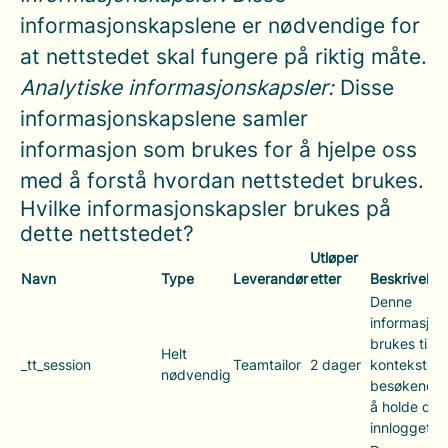
informasjonskapslene er nødvendige for
at nettstedet skal fungere på riktig måte.
Analytiske informasjonskapsler:
Disse
informasjonskapslene samler
informasjon som brukes for å hjelpe oss
med å forstå hvordan nettstedet brukes.
Hvilke informasjonskapsler brukes på
dette nettstedet?
Utløper
Navn
Type
Leverandør
etter
Beskrivelse
Denne
informasjon
brukes til å
Helt
_tt_session
Teamtailor
2 dager
konteksten t
nødvendig
besøkende (
å holde deg
innlogget på