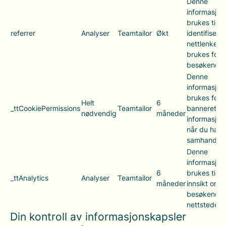
Denne
informasjon
brukes til å
referrer
Analyser
Teamtailor
Økt
identifisere
nettlenken
brukes for 
besøkende t
Denne
informasjon
brukes for å
Helt
6
_ttCookiePermissions
Teamtailor
banneret fo
nødvendig
måneder
informasjon
når du har
samhandlet
Denne
informasjon
6
brukes til å
_ttAnalytics
Analyser
Teamtailor
måneder
innsikt om 
besøkende 
nettstedet.
Din kontroll av informasjonskapsler