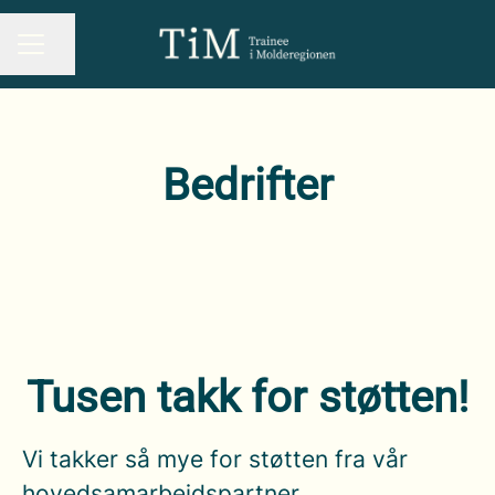
Del siden
KARRIEREMENY
Bedrifter
Admento
Axess Technologies
AXTech AS
BDO
Brunvoll AS
Elinett AS
Ecoxy
Glamox
NOV
Omya Hustadmarmor
Tell
Christie & Opsahl AS
Molde Næringsforum
Tusen takk for støtten!
Vi takker så mye for støtten fra vår
hovedsamarbeidspartner